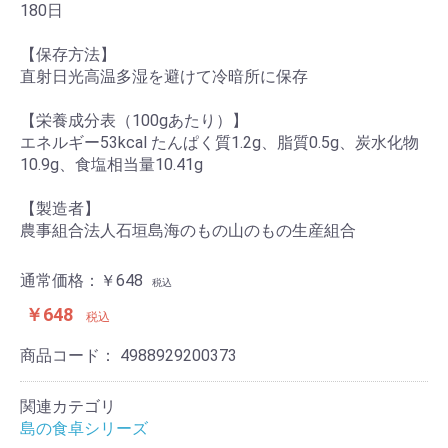
180日
【保存方法】
直射日光高温多湿を避けて冷暗所に保存
【栄養成分表（100gあたり）】
エネルギー53kcal たんぱく質1.2g、脂質0.5g、炭水化物
10.9g、食塩相当量10.41g
【製造者】
農事組合法人石垣島海のもの山のもの生産組合
通常価格：￥648
税込
￥648
税込
商品コード：
4988929200373
関連カテゴリ
島の食卓シリーズ