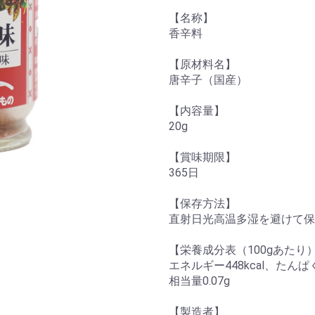
【名称】
香辛料
【原材料名】
唐辛子（国産）
【内容量】
20g
【賞味期限】
365日
【保存方法】
直射日光高温多湿を避けて保
【栄養成分表（100gあたり
エネルギー448kcal、たんぱく
相当量0.07g
【製造者】