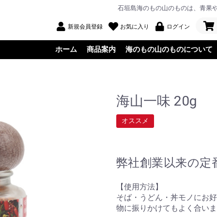
石垣島海のもの山のものは、青果
新規会員登録
お気に入り
ログイン
ホーム
商品案内
海のもの山のものについて
海山一味 20g
オススメ
弊社創業以来の定
【使用方法】
そば・うどん・丼モノにお好
物に振りかけてもよく合いま