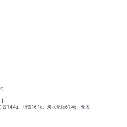
存
）】
質14.4g、脂質16.1g、炭水化物61.4g、食塩