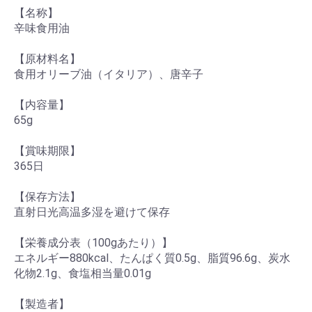
【名称】
辛味食用油
【原材料名】
食用オリーブ油（イタリア）、唐辛子
【内容量】
65g
【賞味期限】
365日
【保存方法】
直射日光高温多湿を避けて保存
【栄養成分表（100gあたり）】
エネルギー880kcal、たんぱく質0.5g、脂質96.6g、炭水
化物2.1g、食塩相当量0.01g
【製造者】